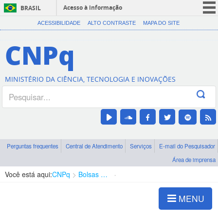
Acesso à informação
BRASIL
CORONAVÍRUS (COVID-19)
ACESSIBILIDADE
ALTO CONTRASTE
MAPA DO SITE
Participe
CNPq
Serviços
Legislação
MINISTÉRIO DA CIÊNCIA, TECNOLOGIA E INOVAÇÕES
Canais
Perguntas frequentes
Central de Atendimento
Serviços
E-mail do Pesquisador
Área de imprensa
Você está aqui:
CNPq
Bolsas e Auxílios Vigentes
Projetos de Pesquisa
MENU