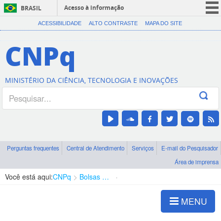
Acesso à informação
BRASIL
CORONAVÍRUS (COVID-19)
ACESSIBILIDADE
ALTO CONTRASTE
MAPA DO SITE
Participe
CNPq
Serviços
Legislação
MINISTÉRIO DA CIÊNCIA, TECNOLOGIA E INOVAÇÕES
Canais
Perguntas frequentes
Central de Atendimento
Serviços
E-mail do Pesquisador
Área de imprensa
Você está aqui:
CNPq
Bolsas e Auxílios Vigentes
Projetos de Pesquisa
MENU