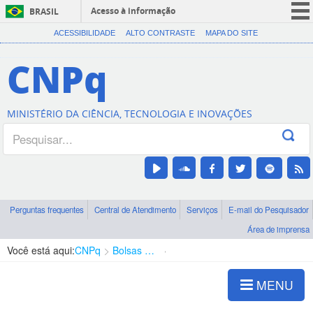
Acesso à informação
BRASIL
CORONAVÍRUS (COVID-19)
ACESSIBILIDADE
ALTO CONTRASTE
MAPA DO SITE
Participe
CNPq
Serviços
Legislação
MINISTÉRIO DA CIÊNCIA, TECNOLOGIA E INOVAÇÕES
Canais
Perguntas frequentes
Central de Atendimento
Serviços
E-mail do Pesquisador
Área de imprensa
Você está aqui:
CNPq
Bolsas e Auxílios Vigentes
Projetos de Pesquisa
MENU