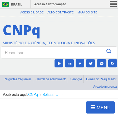
Acesso à informação
BRASIL
CORONAVÍRUS (COVID-19)
ACESSIBILIDADE
ALTO CONTRASTE
MAPA DO SITE
Participe
CNPq
Serviços
Legislação
MINISTÉRIO DA CIÊNCIA, TECNOLOGIA E INOVAÇÕES
Canais
Perguntas frequentes
Central de Atendimento
Serviços
E-mail do Pesquisador
Área de imprensa
Você está aqui:
CNPq
Bolsas e Auxílios Vigentes
Projetos de Pesquisa
MENU