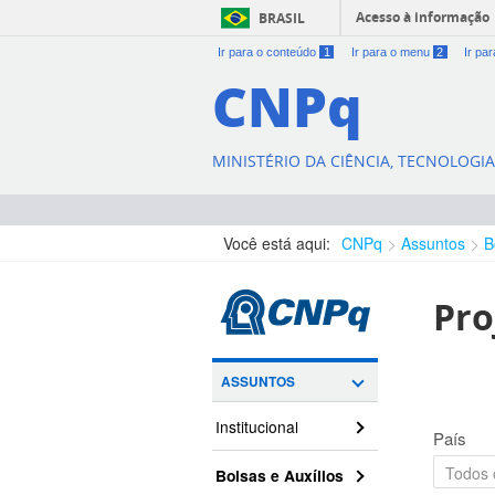
Acesso à informação
BRASIL
Ir para o conteúdo
1
Ir para o menu
2
Ir pa
CNPq
MINISTÉRIO DA CIÊNCIA, TECNOLOGI
Você está aqui:
CNPq
Assuntos
B
Pro
ASSUNTOS
Institucional
País
Bolsas e Auxílios