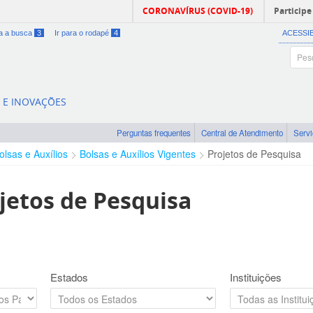
CORONAVÍRUS (COVID-19)
Participe
ra a busca
3
Ir para o rodapé
4
ACESSI
A E INOVAÇÕES
Perguntas frequentes
Central de Atendimento
Serv
olsas e Auxílios
Bolsas e Auxílios Vigentes
Projetos de Pesquisa
jetos de Pesquisa
Estados
Instituições