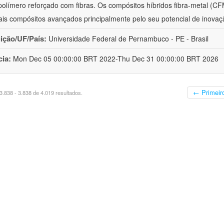
polímero reforçado com fibras. Os compósitos híbridos fibra-metal (C
ais compósitos avançados principalmente pelo seu potencial de inovaçã
uição/UF/País:
Universidade Federal de Pernambuco - PE - Brasil
cia:
Mon Dec 05 00:00:00 BRT 2022-Thu Dec 31 00:00:00 BRT 2026
← Primeir
.838 - 3.838 de 4.019 resultados.