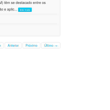
FM) têm se destacado entre os
o e aplic
...
leia mais
o
Anterior
Próximo
Último →