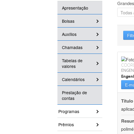
Grandes
Apresentação
Bolsas
Auxílios
Filt
Chamadas
Tabelas de
COOR
valores
ENGEN
Engenh
Calendários
E-ma
Prestação de
contas
Título
aplica
Programas
Resu
Prêmios
polimé