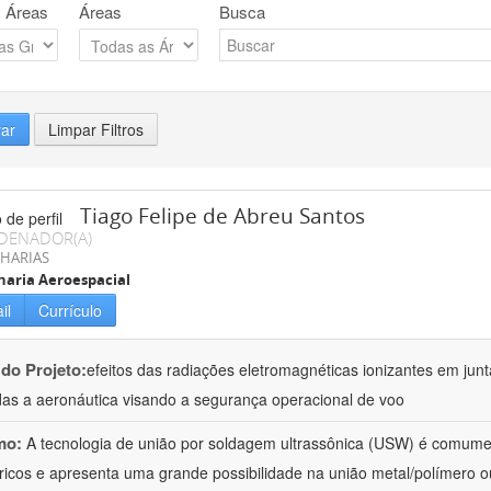
 Áreas
Áreas
Busca
rar
Limpar Filtros
Tiago Felipe de Abreu Santos
DENADOR(A)
HARIAS
aria Aeroespacial
il
Currículo
 do Projeto:
efeitos das radiações eletromagnéticas ionizantes em junt
das a aeronáutica visando a segurança operacional de voo
mo:
A tecnologia de união por soldagem ultrassônica (USW) é comumen
ricos e apresenta uma grande possibilidade na união metal/polímero o