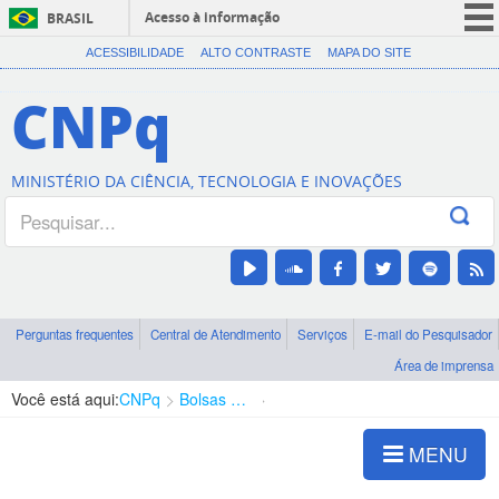
Acesso à informação
BRASIL
CORONAVÍRUS (COVID-19)
ACESSIBILIDADE
ALTO CONTRASTE
MAPA DO SITE
Participe
CNPq
Serviços
Legislação
MINISTÉRIO DA CIÊNCIA, TECNOLOGIA E INOVAÇÕES
Canais
Perguntas frequentes
Central de Atendimento
Serviços
E-mail do Pesquisador
Área de imprensa
Você está aqui:
CNPq
Bolsas e Auxílios Vigentes
Projetos de Pesquisa
MENU