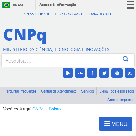
Acesso à informação
BRASIL
CORONAVÍRUS (COVID-19)
ACESSIBILIDADE
ALTO CONTRASTE
MAPA DO SITE
Participe
CNPq
Serviços
Legislação
MINISTÉRIO DA CIÊNCIA, TECNOLOGIA E INOVAÇÕES
Canais
Perguntas frequentes
Central de Atendimento
Serviços
E-mail do Pesquisador
Área de imprensa
Você está aqui:
CNPq
Bolsas e Auxílios Vigentes
Projetos de Pesquisa
MENU