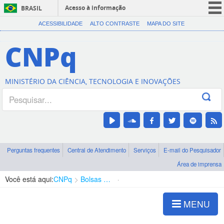
Acesso à informação
BRASIL
CORONAVÍRUS (COVID-19)
ACESSIBILIDADE
ALTO CONTRASTE
MAPA DO SITE
Participe
CNPq
Serviços
Legislação
MINISTÉRIO DA CIÊNCIA, TECNOLOGIA E INOVAÇÕES
Canais
Perguntas frequentes
Central de Atendimento
Serviços
E-mail do Pesquisador
Área de imprensa
Você está aqui:
CNPq
Bolsas e Auxílios Vigentes
Projetos de Pesquisa
MENU