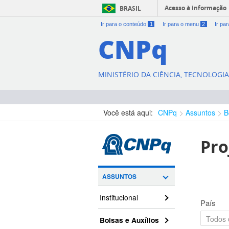
Acesso à informação
BRASIL
Ir para o conteúdo
1
Ir para o menu
2
Ir pa
CNPq
MINISTÉRIO DA CIÊNCIA, TECNOLOGI
Você está aqui:
CNPq
Assuntos
B
Pro
ASSUNTOS
Institucional
País
Bolsas e Auxílios