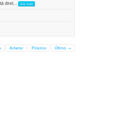
á diret
...
leia mais
o
Anterior
Próximo
Último →