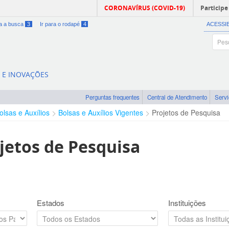
CORONAVÍRUS (COVID-19)
Participe
ra a busca
3
Ir para o rodapé
4
ACESSI
A E INOVAÇÕES
Perguntas frequentes
Central de Atendimento
Serv
olsas e Auxílios
Bolsas e Auxílios Vigentes
Projetos de Pesquisa
jetos de Pesquisa
Estados
Instituições