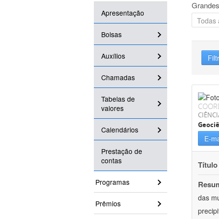
Grandes
Apresentação
Bolsas
Auxílios
Filt
Chamadas
Tabelas de
COOR
valores
CIÊNCI
Geociê
Calendários
E-ma
Prestação de
contas
Título
Programas
Resu
das mu
Prêmios
precip