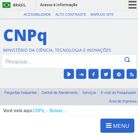
Acesso à informação
BRASIL
CORONAVÍRUS (COVID-19)
ACESSIBILIDADE
ALTO CONTRASTE
MAPA DO SITE
Participe
CNPq
Serviços
Legislação
MINISTÉRIO DA CIÊNCIA, TECNOLOGIA E INOVAÇÕES
Canais
Perguntas frequentes
Central de Atendimento
Serviços
E-mail do Pesquisador
Área de imprensa
Você está aqui:
CNPq
Bolsas e Auxílios Vigentes
Projetos de Pesquisa
MENU