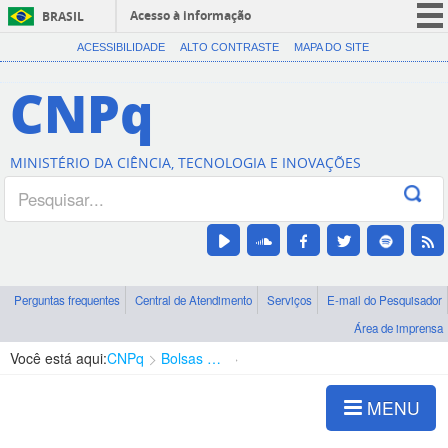
Acesso à informação
BRASIL
CORONAVÍRUS (COVID-19)
ACESSIBILIDADE
ALTO CONTRASTE
MAPA DO SITE
Participe
CNPq
Serviços
Legislação
MINISTÉRIO DA CIÊNCIA, TECNOLOGIA E INOVAÇÕES
Canais
Perguntas frequentes
Central de Atendimento
Serviços
E-mail do Pesquisador
Área de imprensa
Você está aqui:
CNPq
Bolsas e Auxílios Vigentes
Projetos de Pesquisa
MENU