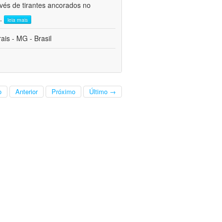
avés de tirantes ancorados no
..
leia mais
is - MG - Brasil
o
Anterior
Próximo
Último →