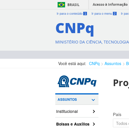
Acesso à informação
BRASIL
Ir para o conteúdo
1
Ir para o menu
2
Ir pa
CNPq
MINISTÉRIO DA CIÊNCIA, TECNOLOGI
Você está aqui:
CNPq
Assuntos
B
Pro
ASSUNTOS
Institucional
País
Bolsas e Auxílios