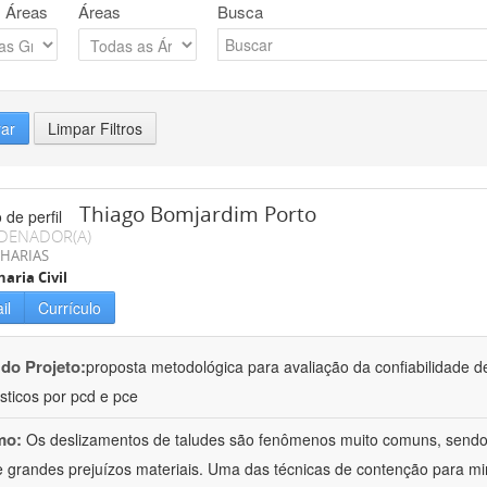
 Áreas
Áreas
Busca
rar
Limpar Filtros
Thiago Bomjardim Porto
DENADOR(A)
HARIAS
aria Civil
il
Currículo
 do Projeto:
proposta metodológica para avaliação da confiabilidade d
sticos por pcd e pce
mo:
Os deslizamentos de taludes são fenômenos muito comuns, sendo
 e grandes prejuízos materiais. Uma das técnicas de contenção para 