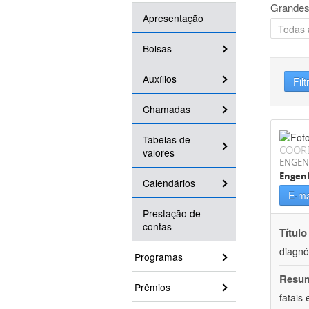
Grandes
Apresentação
Bolsas
Auxílios
Filt
Chamadas
Tabelas de
COOR
valores
ENGEN
Engenh
Calendários
E-ma
Prestação de
contas
Título
diagnó
Programas
Resu
Prêmios
fatais