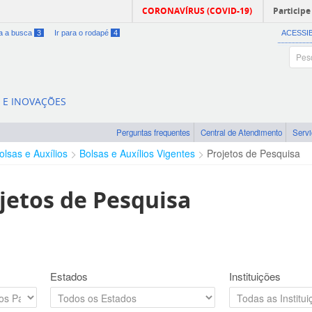
CORONAVÍRUS (COVID-19)
Participe
ra a busca
3
Ir para o rodapé
4
ACESSI
A E INOVAÇÕES
Perguntas frequentes
Central de Atendimento
Serv
olsas e Auxílios
Bolsas e Auxílios Vigentes
Projetos de Pesquisa
jetos de Pesquisa
Estados
Instituições