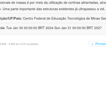
acionais de massa é por meio da utilização de cortinas atirantadas, atr
o. Uma parte importante das estruturas existentes já ultrapassou a vid
.
uição/UF/País:
Centro Federal de Educação Tecnológica de Minas Gera
cia:
Tue Jan 30 00:00:00 BRT 2024-Sun Jan 31 00:00:00 BRT 2027
← Primeir
.809 - 3.809 de 4.019 resultados.