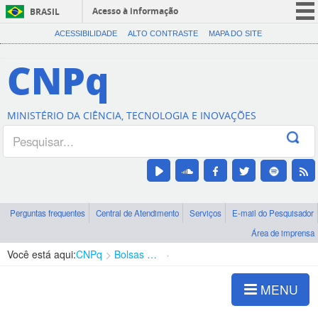
Acesso à informação
BRASIL
CORONAVÍRUS (COVID-19)
ACESSIBILIDADE
ALTO CONTRASTE
MAPA DO SITE
Participe
CNPq
Serviços
Legislação
MINISTÉRIO DA CIÊNCIA, TECNOLOGIA E INOVAÇÕES
Canais
Perguntas frequentes
Central de Atendimento
Serviços
E-mail do Pesquisador
Área de imprensa
Você está aqui:
CNPq
Bolsas e Auxílios Vigentes
Projetos de Pesquisa
MENU