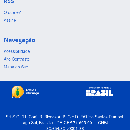
RSS
O que é?
Assine
Navegação
Acessibilidade
Alto Contraste
Mapa do Site
SHIS QI 01, Conj. B, Blocos A, B, C e D, Edifício Santos Dumont,
Lago Sul, Brasília - DF, CEP 71.605-001 - CNPJ:
33.654.831/0001-36