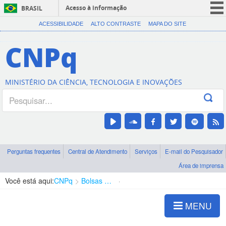
Acesso à informação
BRASIL
CORONAVÍRUS (COVID-19)
ACESSIBILIDADE
ALTO CONTRASTE
MAPA DO SITE
Participe
CNPq
Serviços
Legislação
MINISTÉRIO DA CIÊNCIA, TECNOLOGIA E INOVAÇÕES
Canais
Perguntas frequentes
Central de Atendimento
Serviços
E-mail do Pesquisador
Área de imprensa
Você está aqui:
CNPq
Bolsas e Auxílios Vigentes
Projetos de Pesquisa
MENU