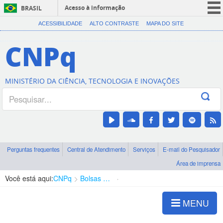
Acesso à informação
BRASIL
CORONAVÍRUS (COVID-19)
ACESSIBILIDADE
ALTO CONTRASTE
MAPA DO SITE
Participe
CNPq
Serviços
Legislação
MINISTÉRIO DA CIÊNCIA, TECNOLOGIA E INOVAÇÕES
Canais
Perguntas frequentes
Central de Atendimento
Serviços
E-mail do Pesquisador
Área de imprensa
Você está aqui:
CNPq
Bolsas e Auxílios Vigentes
Projetos de Pesquisa
MENU