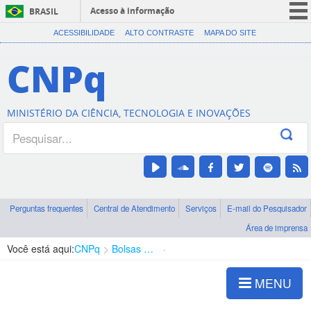
Acesso à informação
BRASIL
CORONAVÍRUS (COVID-19)
ACESSIBILIDADE
ALTO CONTRASTE
MAPA DO SITE
Participe
CNPq
Serviços
Legislação
MINISTÉRIO DA CIÊNCIA, TECNOLOGIA E INOVAÇÕES
Canais
Perguntas frequentes
Central de Atendimento
Serviços
E-mail do Pesquisador
Área de imprensa
Você está aqui:
CNPq
Bolsas e Auxílios Vigentes
Projetos de Pesquisa
MENU