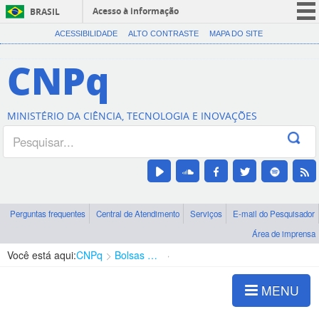
Acesso à informação
BRASIL
CORONAVÍRUS (COVID-19)
ACESSIBILIDADE
ALTO CONTRASTE
MAPA DO SITE
Participe
CNPq
Serviços
Legislação
MINISTÉRIO DA CIÊNCIA, TECNOLOGIA E INOVAÇÕES
Canais
Perguntas frequentes
Central de Atendimento
Serviços
E-mail do Pesquisador
Área de imprensa
Você está aqui:
CNPq
Bolsas e Auxílios Vigentes
Projetos de Pesquisa
MENU