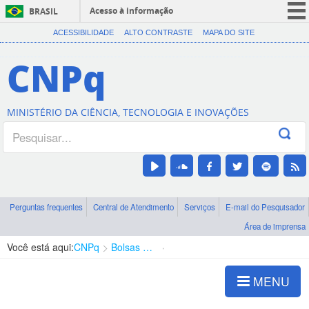
Acesso à informação
BRASIL
CORONAVÍRUS (COVID-19)
ACESSIBILIDADE
ALTO CONTRASTE
MAPA DO SITE
Participe
CNPq
Serviços
Legislação
MINISTÉRIO DA CIÊNCIA, TECNOLOGIA E INOVAÇÕES
Canais
Perguntas frequentes
Central de Atendimento
Serviços
E-mail do Pesquisador
Área de imprensa
Você está aqui:
CNPq
Bolsas e Auxílios Vigentes
Projetos de Pesquisa
MENU