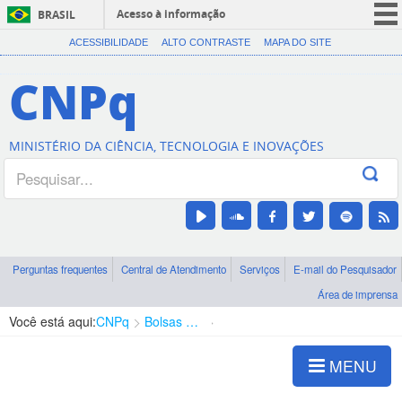
Acesso à informação
BRASIL
CORONAVÍRUS (COVID-19)
ACESSIBILIDADE
ALTO CONTRASTE
MAPA DO SITE
Participe
CNPq
Serviços
Legislação
MINISTÉRIO DA CIÊNCIA, TECNOLOGIA E INOVAÇÕES
Canais
Perguntas frequentes
Central de Atendimento
Serviços
E-mail do Pesquisador
Área de imprensa
Você está aqui:
CNPq
Bolsas e Auxílios Vigentes
Projetos de Pesquisa
MENU