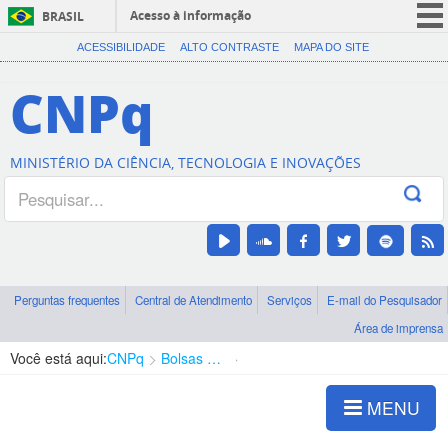
Acesso à informação
BRASIL
CORONAVÍRUS (COVID-19)
ACESSIBILIDADE
ALTO CONTRASTE
MAPA DO SITE
Participe
CNPq
Serviços
Legislação
MINISTÉRIO DA CIÊNCIA, TECNOLOGIA E INOVAÇÕES
Canais
Perguntas frequentes
Central de Atendimento
Serviços
E-mail do Pesquisador
Área de imprensa
Você está aqui:
CNPq
Bolsas e Auxílios Vigentes
Projetos de Pesquisa
MENU