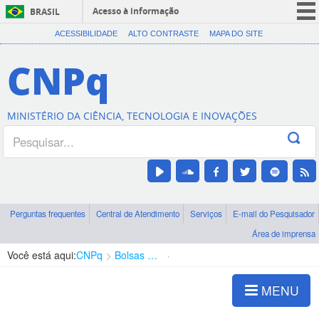
Acesso à informação
BRASIL
CORONAVÍRUS (COVID-19)
ACESSIBILIDADE
ALTO CONTRASTE
MAPA DO SITE
Participe
CNPq
Serviços
Legislação
MINISTÉRIO DA CIÊNCIA, TECNOLOGIA E INOVAÇÕES
Canais
Perguntas frequentes
Central de Atendimento
Serviços
E-mail do Pesquisador
Área de imprensa
Você está aqui:
CNPq
Bolsas e Auxílios Vigentes
Projetos de Pesquisa
MENU