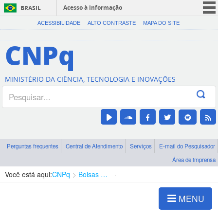
Acesso à informação
BRASIL
CORONAVÍRUS (COVID-19)
ACESSIBILIDADE
ALTO CONTRASTE
MAPA DO SITE
Participe
CNPq
Serviços
Legislação
MINISTÉRIO DA CIÊNCIA, TECNOLOGIA E INOVAÇÕES
Canais
Perguntas frequentes
Central de Atendimento
Serviços
E-mail do Pesquisador
Área de imprensa
Você está aqui:
CNPq
Bolsas e Auxílios Vigentes
Projetos de Pesquisa
MENU