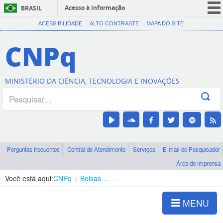
Acesso à informação
BRASIL
CORONAVÍRUS (COVID-19)
ACESSIBILIDADE
ALTO CONTRASTE
MAPA DO SITE
Participe
CNPq
Serviços
Legislação
MINISTÉRIO DA CIÊNCIA, TECNOLOGIA E INOVAÇÕES
Canais
Perguntas frequentes
Central de Atendimento
Serviços
E-mail do Pesquisador
Área de imprensa
Você está aqui:
CNPq
Bolsas e Auxílios Vigentes
Projetos de Pesquisa
MENU