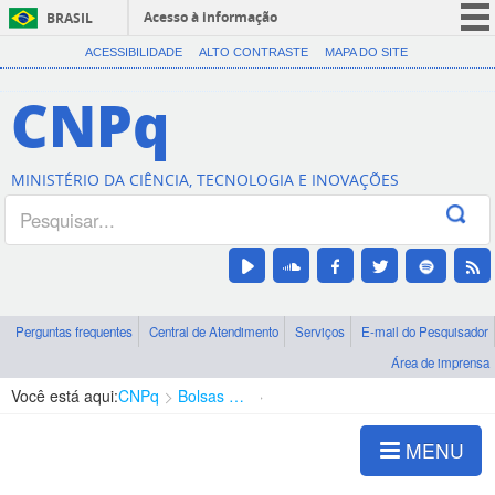
Acesso à informação
BRASIL
CORONAVÍRUS (COVID-19)
ACESSIBILIDADE
ALTO CONTRASTE
MAPA DO SITE
Participe
CNPq
Serviços
Legislação
MINISTÉRIO DA CIÊNCIA, TECNOLOGIA E INOVAÇÕES
Canais
Perguntas frequentes
Central de Atendimento
Serviços
E-mail do Pesquisador
Área de imprensa
Você está aqui:
CNPq
Bolsas e Auxílios Vigentes
Projetos de Pesquisa
MENU