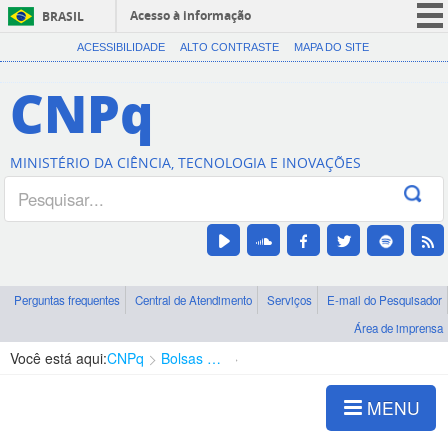
Acesso à informação
BRASIL
CORONAVÍRUS (COVID-19)
ACESSIBILIDADE
ALTO CONTRASTE
MAPA DO SITE
Participe
CNPq
Serviços
Legislação
MINISTÉRIO DA CIÊNCIA, TECNOLOGIA E INOVAÇÕES
Canais
Perguntas frequentes
Central de Atendimento
Serviços
E-mail do Pesquisador
Área de imprensa
Você está aqui:
CNPq
Bolsas e Auxílios Vigentes
Projetos de Pesquisa
MENU