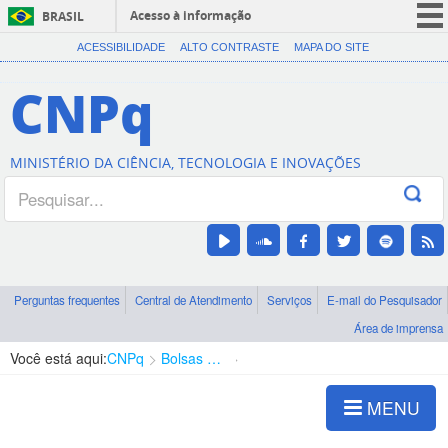
Acesso à informação
BRASIL
CORONAVÍRUS (COVID-19)
ACESSIBILIDADE
ALTO CONTRASTE
MAPA DO SITE
Participe
CNPq
Serviços
Legislação
MINISTÉRIO DA CIÊNCIA, TECNOLOGIA E INOVAÇÕES
Canais
Perguntas frequentes
Central de Atendimento
Serviços
E-mail do Pesquisador
Área de imprensa
Você está aqui:
CNPq
Bolsas e Auxílios Vigentes
Projetos de Pesquisa
MENU