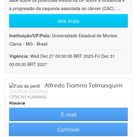
sabe sobre os potenciais efeitos da DP sobre a incidência e
a progressão da caquexia associada ao câncer (CAC).
...
leia mais
Instituição/UF/País:
Universidade Estadual de Montes
Claros - MG - Brasil
Vigência:
Wed Dec 27 00:00:00 BRT 2023-Fri Dec 31
00:00:00 BRT 2027
Alfredo Tiomno Tolmasquim
COORDENADOR(A)
CIÊNCIAS HUMANAS
História
E-mail
Currículo