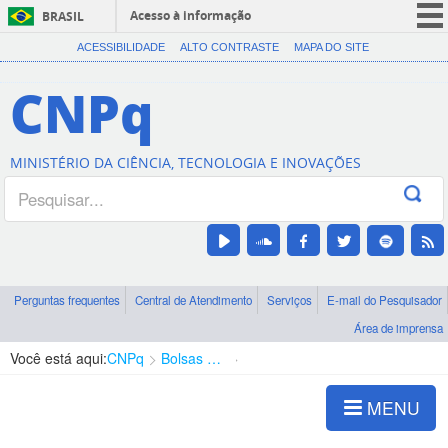
Acesso à informação
BRASIL
CORONAVÍRUS (COVID-19)
ACESSIBILIDADE
ALTO CONTRASTE
MAPA DO SITE
Participe
CNPq
Serviços
Legislação
MINISTÉRIO DA CIÊNCIA, TECNOLOGIA E INOVAÇÕES
Canais
Perguntas frequentes
Central de Atendimento
Serviços
E-mail do Pesquisador
Área de imprensa
Você está aqui:
CNPq
Bolsas e Auxílios Vigentes
Projetos de Pesquisa
MENU