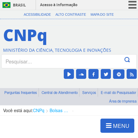
Acesso à informação
BRASIL
CORONAVÍRUS (COVID-19)
ACESSIBILIDADE
ALTO CONTRASTE
MAPA DO SITE
Participe
CNPq
Serviços
Legislação
MINISTÉRIO DA CIÊNCIA, TECNOLOGIA E INOVAÇÕES
Canais
Perguntas frequentes
Central de Atendimento
Serviços
E-mail do Pesquisador
Área de imprensa
Você está aqui:
CNPq
Bolsas e Auxílios Vigentes
Projetos de Pesquisa
MENU