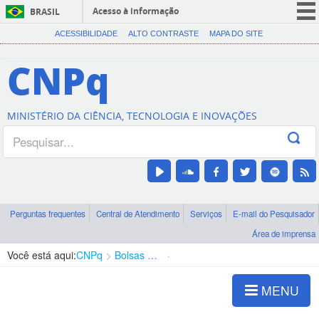
Acesso à informação
BRASIL
CORONAVÍRUS (COVID-19)
ACESSIBILIDADE
ALTO CONTRASTE
MAPA DO SITE
Participe
CNPq
Serviços
Legislação
MINISTÉRIO DA CIÊNCIA, TECNOLOGIA E INOVAÇÕES
Canais
Perguntas frequentes
Central de Atendimento
Serviços
E-mail do Pesquisador
Área de imprensa
Você está aqui:
CNPq
Bolsas e Auxílios Vigentes
Projetos de Pesquisa
MENU