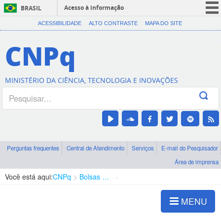
Acesso à informação
BRASIL
CORONAVÍRUS (COVID-19)
ACESSIBILIDADE
ALTO CONTRASTE
MAPA DO SITE
Participe
CNPq
Serviços
Legislação
MINISTÉRIO DA CIÊNCIA, TECNOLOGIA E INOVAÇÕES
Canais
Perguntas frequentes
Central de Atendimento
Serviços
E-mail do Pesquisador
Área de imprensa
Você está aqui:
CNPq
Bolsas e Auxílios Vigentes
Projetos de Pesquisa
MENU