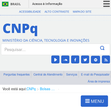
Acesso à informação
BRASIL
CORONAVÍRUS (COVID-19)
ACESSIBILIDADE
ALTO CONTRASTE
MAPA DO SITE
Participe
CNPq
Serviços
Legislação
MINISTÉRIO DA CIÊNCIA, TECNOLOGIA E INOVAÇÕES
Canais
Perguntas frequentes
Central de Atendimento
Serviços
E-mail do Pesquisador
Área de imprensa
Você está aqui:
CNPq
Bolsas e Auxílios Vigentes
Projetos de Pesquisa
MENU