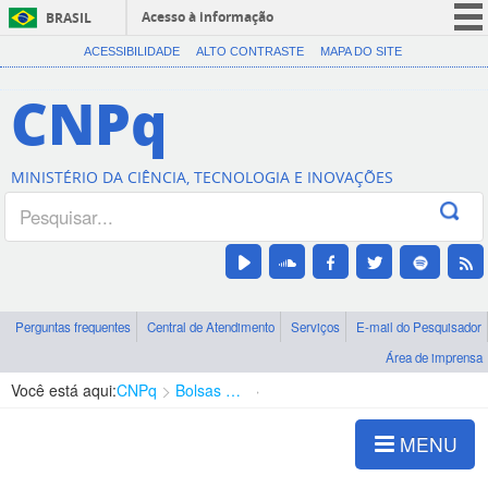
Acesso à informação
BRASIL
CORONAVÍRUS (COVID-19)
ACESSIBILIDADE
ALTO CONTRASTE
MAPA DO SITE
Participe
CNPq
Serviços
Legislação
MINISTÉRIO DA CIÊNCIA, TECNOLOGIA E INOVAÇÕES
Canais
Perguntas frequentes
Central de Atendimento
Serviços
E-mail do Pesquisador
Área de imprensa
Você está aqui:
CNPq
Bolsas e Auxílios Vigentes
Projetos de Pesquisa
MENU