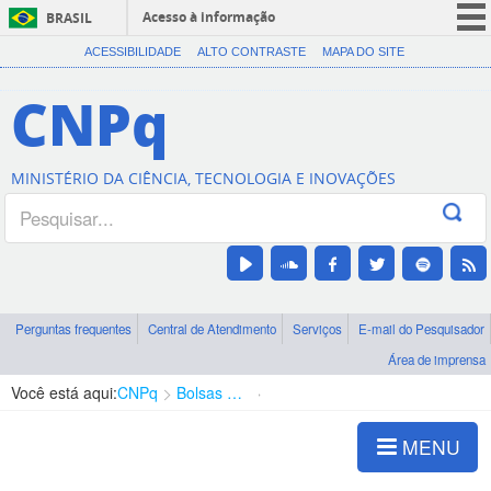
Acesso à informação
BRASIL
CORONAVÍRUS (COVID-19)
ACESSIBILIDADE
ALTO CONTRASTE
MAPA DO SITE
Participe
CNPq
Serviços
Legislação
MINISTÉRIO DA CIÊNCIA, TECNOLOGIA E INOVAÇÕES
Canais
Perguntas frequentes
Central de Atendimento
Serviços
E-mail do Pesquisador
Área de imprensa
Você está aqui:
CNPq
Bolsas e Auxílios Vigentes
Projetos de Pesquisa
MENU