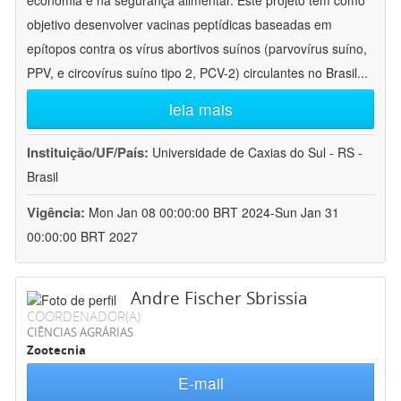
economia e na segurança alimentar. Este projeto tem como
objetivo desenvolver vacinas peptídicas baseadas em
epítopos contra os vírus abortivos suínos (parvovírus suíno,
PPV, e circovírus suíno tipo 2, PCV-2) circulantes no Brasil
...
leia mais
Instituição/UF/País:
Universidade de Caxias do Sul - RS -
Brasil
Vigência:
Mon Jan 08 00:00:00 BRT 2024-Sun Jan 31
00:00:00 BRT 2027
Andre Fischer Sbrissia
COORDENADOR(A)
CIÊNCIAS AGRÁRIAS
Zootecnia
E-mail