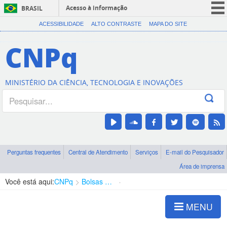
Acesso à informação
BRASIL
CORONAVÍRUS (COVID-19)
ACESSIBILIDADE
ALTO CONTRASTE
MAPA DO SITE
Participe
CNPq
Serviços
Legislação
MINISTÉRIO DA CIÊNCIA, TECNOLOGIA E INOVAÇÕES
Canais
Perguntas frequentes
Central de Atendimento
Serviços
E-mail do Pesquisador
Área de imprensa
Você está aqui:
CNPq
Bolsas e Auxílios Vigentes
Projetos de Pesquisa
MENU