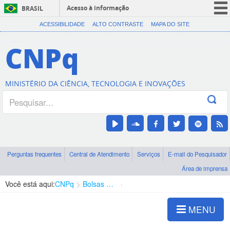
Acesso à informação
BRASIL
CORONAVÍRUS (COVID-19)
ACESSIBILIDADE
ALTO CONTRASTE
MAPA DO SITE
Participe
CNPq
Serviços
Legislação
MINISTÉRIO DA CIÊNCIA, TECNOLOGIA E INOVAÇÕES
Canais
Perguntas frequentes
Central de Atendimento
Serviços
E-mail do Pesquisador
Área de imprensa
Você está aqui:
CNPq
Bolsas e Auxílios Vigentes
Projetos de Pesquisa
MENU