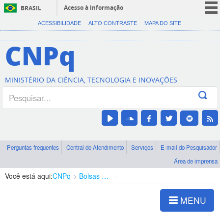
Acesso à informação
BRASIL
CORONAVÍRUS (COVID-19)
ACESSIBILIDADE
ALTO CONTRASTE
MAPA DO SITE
Participe
CNPq
Serviços
Legislação
MINISTÉRIO DA CIÊNCIA, TECNOLOGIA E INOVAÇÕES
Canais
Perguntas frequentes
Central de Atendimento
Serviços
E-mail do Pesquisador
Área de imprensa
Você está aqui:
CNPq
Bolsas e Auxílios Vigentes
Projetos de Pesquisa
MENU