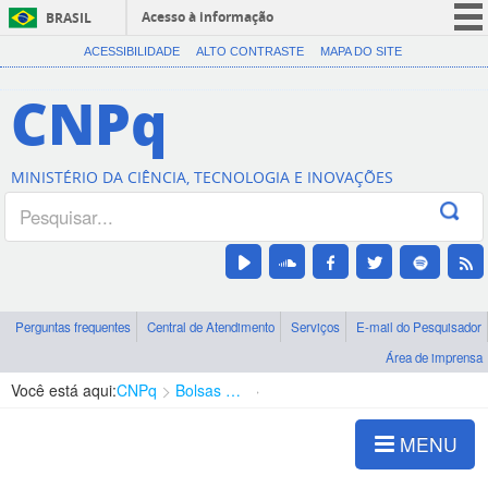
Acesso à informação
BRASIL
CORONAVÍRUS (COVID-19)
ACESSIBILIDADE
ALTO CONTRASTE
MAPA DO SITE
Participe
CNPq
Serviços
Legislação
MINISTÉRIO DA CIÊNCIA, TECNOLOGIA E INOVAÇÕES
Canais
Perguntas frequentes
Central de Atendimento
Serviços
E-mail do Pesquisador
Área de imprensa
Você está aqui:
CNPq
Bolsas e Auxílios Vigentes
Projetos de Pesquisa
MENU