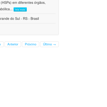
 (HSPs) em diferentes órgãos,
abólica
...
leia mais
ande do Sul - RS - Brasil
o
Anterior
Próximo
Último →