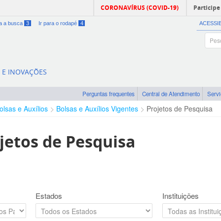
CORONAVÍRUS (COVID-19)
Participe
ra a busca
3
Ir para o rodapé
4
ACESSI
A E INOVAÇÕES
Perguntas frequentes
Central de Atendimento
Serv
olsas e Auxílios
Bolsas e Auxílios Vigentes
Projetos de Pesquisa
jetos de Pesquisa
Estados
Instituições