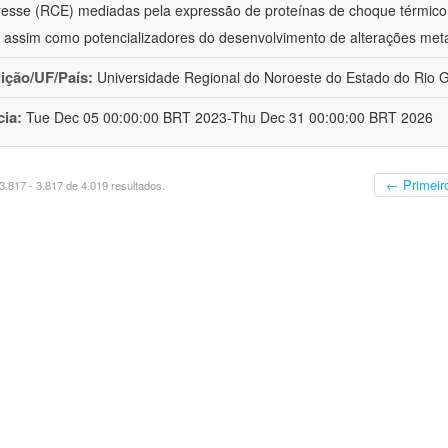
resse (RCE) mediadas pela expressão de proteínas de choque térmico
 assim como potencializadores do desenvolvimento de alterações met
uição/UF/País:
Universidade Regional do Noroeste do Estado do Rio Gr
cia:
Tue Dec 05 00:00:00 BRT 2023-Thu Dec 31 00:00:00 BRT 2026
← Primeir
.817 - 3.817 de 4.019 resultados.