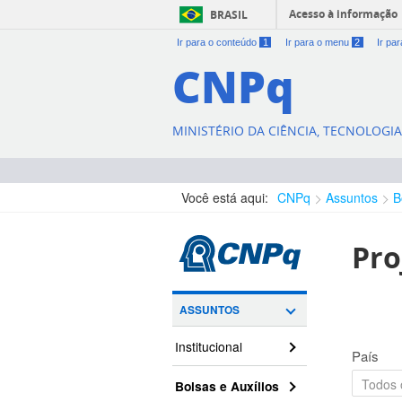
Acesso à informação
BRASIL
Ir para o conteúdo
1
Ir para o menu
2
Ir pa
CNPq
MINISTÉRIO DA CIÊNCIA, TECNOLOGI
Você está aqui:
CNPq
Assuntos
B
Pro
ASSUNTOS
Institucional
País
Bolsas e Auxílios