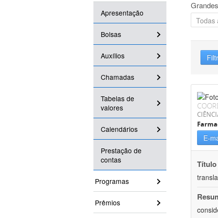
Grandes
Apresentação
Bolsas
Auxílios
Filt
Chamadas
Tabelas de
COOR
valores
CIÊNCI
Farma
Calendários
E-ma
Prestação de
contas
Título
transl
Programas
Resu
Prêmios
consid