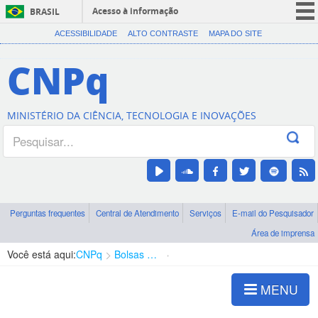
Acesso à informação
BRASIL
CORONAVÍRUS (COVID-19)
ACESSIBILIDADE
ALTO CONTRASTE
MAPA DO SITE
Participe
CNPq
Serviços
Legislação
MINISTÉRIO DA CIÊNCIA, TECNOLOGIA E INOVAÇÕES
Canais
Perguntas frequentes
Central de Atendimento
Serviços
E-mail do Pesquisador
Área de imprensa
Você está aqui:
CNPq
Bolsas e Auxílios Vigentes
Projetos de Pesquisa
MENU