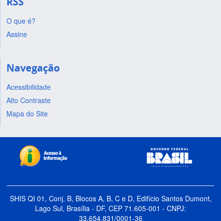
RSS
O que é?
Assine
Navegação
Acessibilidade
Alto Contraste
Mapa do Site
SHIS QI 01, Conj. B, Blocos A, B, C e D, Edifício Santos Dumont,
Lago Sul, Brasília - DF, CEP 71.605-001 - CNPJ:
33.654.831/0001-36