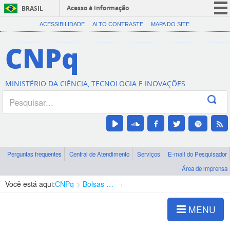
Acesso à informação
BRASIL
CORONAVÍRUS (COVID-19)
ACESSIBILIDADE
ALTO CONTRASTE
MAPA DO SITE
Participe
CNPq
Serviços
Legislação
MINISTÉRIO DA CIÊNCIA, TECNOLOGIA E INOVAÇÕES
Canais
Perguntas frequentes
Central de Atendimento
Serviços
E-mail do Pesquisador
Área de imprensa
Você está aqui:
CNPq
Bolsas e Auxílios Vigentes
Projetos de Pesquisa
MENU