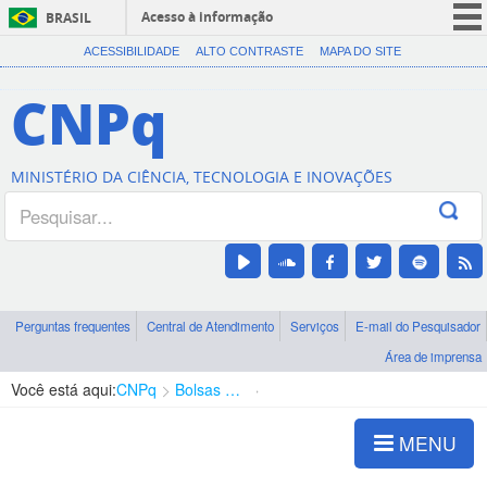
Acesso à informação
BRASIL
CORONAVÍRUS (COVID-19)
ACESSIBILIDADE
ALTO CONTRASTE
MAPA DO SITE
Participe
CNPq
Serviços
Legislação
MINISTÉRIO DA CIÊNCIA, TECNOLOGIA E INOVAÇÕES
Canais
Perguntas frequentes
Central de Atendimento
Serviços
E-mail do Pesquisador
Área de imprensa
Você está aqui:
CNPq
Bolsas e Auxílios Vigentes
Projetos de Pesquisa
MENU