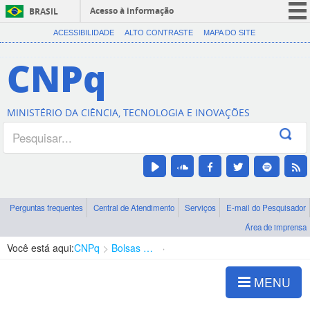
Acesso à informação
BRASIL
CORONAVÍRUS (COVID-19)
ACESSIBILIDADE
ALTO CONTRASTE
MAPA DO SITE
Participe
CNPq
Serviços
Legislação
MINISTÉRIO DA CIÊNCIA, TECNOLOGIA E INOVAÇÕES
Canais
Perguntas frequentes
Central de Atendimento
Serviços
E-mail do Pesquisador
Área de imprensa
Você está aqui:
CNPq
Bolsas e Auxílios Vigentes
Projetos de Pesquisa
MENU