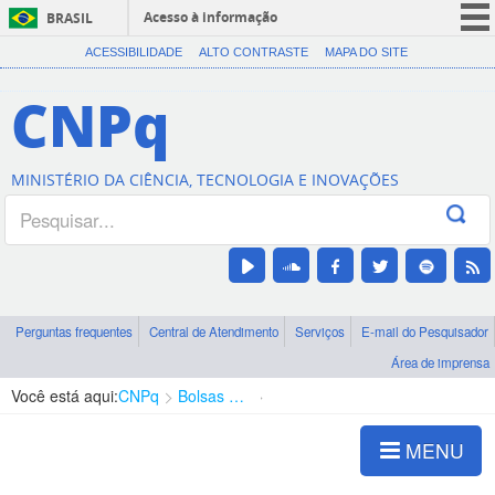
Acesso à informação
BRASIL
CORONAVÍRUS (COVID-19)
ACESSIBILIDADE
ALTO CONTRASTE
MAPA DO SITE
Participe
CNPq
Serviços
Legislação
MINISTÉRIO DA CIÊNCIA, TECNOLOGIA E INOVAÇÕES
Canais
Perguntas frequentes
Central de Atendimento
Serviços
E-mail do Pesquisador
Área de imprensa
Você está aqui:
CNPq
Bolsas e Auxílios Vigentes
Projetos de Pesquisa
MENU