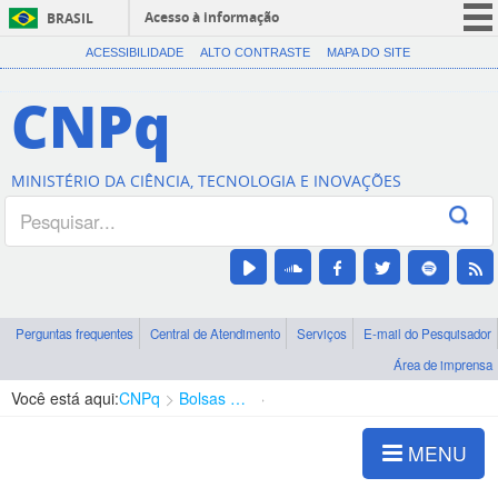
Acesso à informação
BRASIL
CORONAVÍRUS (COVID-19)
ACESSIBILIDADE
ALTO CONTRASTE
MAPA DO SITE
Participe
CNPq
Serviços
Legislação
MINISTÉRIO DA CIÊNCIA, TECNOLOGIA E INOVAÇÕES
Canais
Perguntas frequentes
Central de Atendimento
Serviços
E-mail do Pesquisador
Área de imprensa
Você está aqui:
CNPq
Bolsas e Auxílios Vigentes
Projetos de Pesquisa
MENU