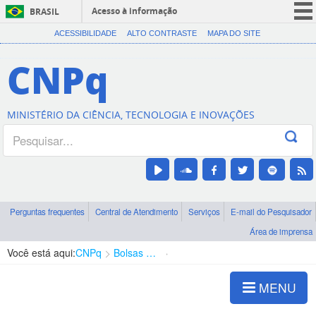
Acesso à informação
BRASIL
CORONAVÍRUS (COVID-19)
ACESSIBILIDADE
ALTO CONTRASTE
MAPA DO SITE
Participe
CNPq
Serviços
Legislação
MINISTÉRIO DA CIÊNCIA, TECNOLOGIA E INOVAÇÕES
Canais
Perguntas frequentes
Central de Atendimento
Serviços
E-mail do Pesquisador
Área de imprensa
Você está aqui:
CNPq
Bolsas e Auxílios Vigentes
Projetos de Pesquisa
MENU