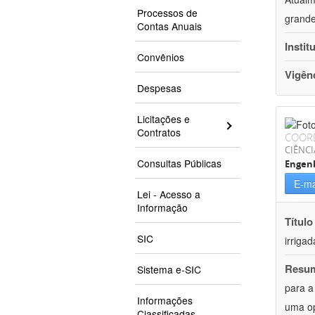
Processos de
grande
Contas Anuais
Instit
Convênios
Vigên
Despesas
Licitações e
Contratos
COOR
CIÊNCI
Consultas Públicas
Engenh
E-ma
Lei - Acesso a
Informação
Título
SIC
irriga
Resu
Sistema e-SIC
para a
Informações
uma op
Classificadas