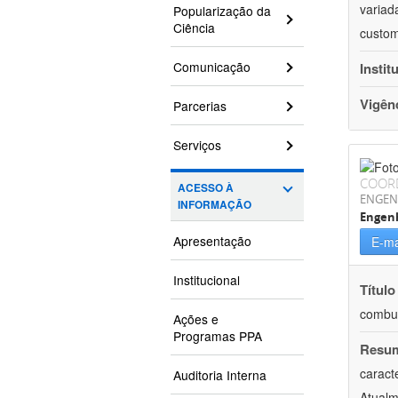
variad
Popularização da
Ciência
custom
Comunicação
Instit
Vigên
Parcerias
Serviços
COOR
ACESSO À
ENGEN
INFORMAÇÃO
Engenh
Apresentação
E-ma
Institucional
Título
combus
Ações e
Programas PPA
Resu
caract
Auditoria Interna
Atualm