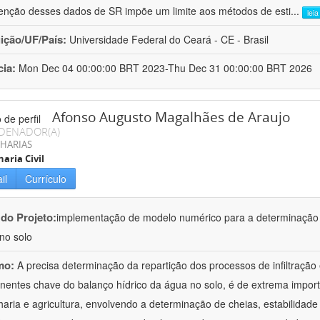
enção desses dados de SR impõe um limite aos métodos de esti
...
lei
uição/UF/País:
Universidade Federal do Ceará - CE - Brasil
cia:
Mon Dec 04 00:00:00 BRT 2023-Thu Dec 31 00:00:00 BRT 2026
Afonso Augusto Magalhães de Araujo
DENADOR(A)
HARIAS
aria Civil
il
Currículo
 do Projeto:
implementação de modelo numérico para a determinação d
no solo
mo:
A precisa determinação da repartição dos processos de infiltração
entes chave do balanço hídrico da água no solo, é de extrema import
aria e agricultura, envolvendo a determinação de cheias, estabilidade