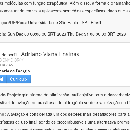
as moléculas com função terapêutica. Além disso, a forma e o taman
izados tendo em vista aplicações biomédicas específicas, dado que as
uição/UF/País:
Universidade de São Paulo - SP - Brasil
cia:
Sun Dec 03 00:00:00 BRT 2023-Thu Dec 31 00:00:00 BRT 2026
Adriano Viana Ensinas
DENADOR(A)
HARIAS
aria de Energia
il
Currículo
 do Projeto:
plataforma de otimização multiobjetivo para a descarbon
tível de aviação no brasil usando hidrogênio verde e valorização da b
mo:
A aviação é considerada um dos setores mais desafiadores para 
erísticas de uso final, sendo os biocombustíveis uma alternativa promiss
ente, a aviação é responsável por mais de 2% das emissões globais de