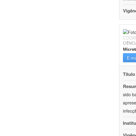
Vigên
COOR
CIÊNCI
Microb
E-ma
Título
Resu
sido b
aprese
infecç
Instit
Vigên