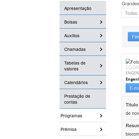
Grandes
Apresentação
Bolsas
Auxílios
Filt
Chamadas
Tabelas de
COOR
valores
ENGEN
Engen
Calendários
E-ma
Prestação de
contas
Título
de nov
Programas
Resu
Prêmios
biocom