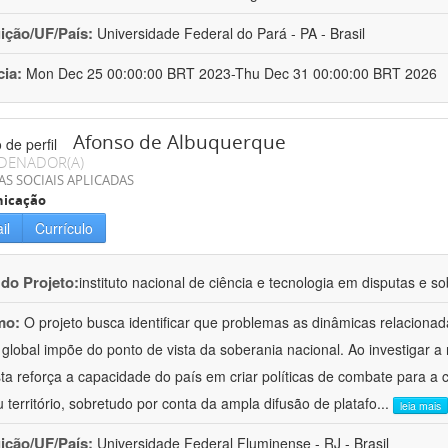
uição/UF/País:
Universidade Federal do Pará - PA - Brasil
cia:
Mon Dec 25 00:00:00 BRT 2023-Thu Dec 31 00:00:00 BRT 2026
Afonso de Albuquerque
DENADOR(A)
AS SOCIAIS APLICADAS
icação
il
Currículo
 do Projeto:
instituto nacional de ciência e tecnologia em disputas e so
mo:
O projeto busca identificar que problemas as dinâmicas relaciona
 global impõe do ponto de vista da soberania nacional. Ao investigar a
ta reforça a capacidade do país em criar políticas de combate para a
 território, sobretudo por conta da ampla difusão de platafo
...
leia mais
uição/UF/País:
Universidade Federal Fluminense - RJ - Brasil