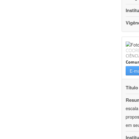
Instit
Vigên
COOR
CIÊNCI
Comun
E-ma
Título
Resu
escala
propos
em seu
Instit