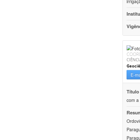
irriga
Instit
Vigên
COOR
CIÊNCI
Geociê
E-ma
Título
com a 
Resu
Ordovi
Paragu
Paragu