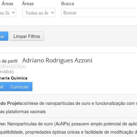
 Áreas
Áreas
Busca
rar
Limpar Filtros
Adriano Rodrigues Azzoni
DENADOR(A)
HARIAS
haria Química
il
Currículo
 do Projeto:
síntese de nanopartículas de ouro e funcionalização com
as plataformas vacinais
mo:
Nanopartículas de ouro (AuNPs) possuem amplo potencial de apli
patibilidade, propriedades ópticas únicas e facilidade de modificação d