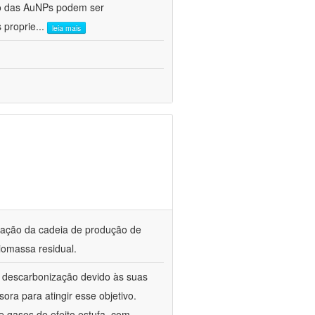
ho das AuNPs podem ser
 proprie
...
leia mais
ização da cadeia de produção de
iomassa residual.
a descarbonização devido às suas
ora para atingir esse objetivo.
 gases de efeito estufa, com