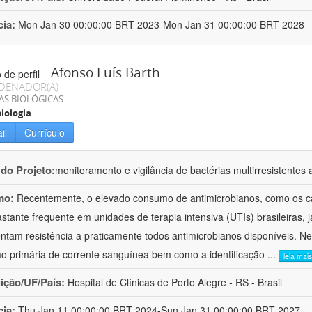
cia:
Mon Jan 30 00:00:00 BRT 2023-Mon Jan 31 00:00:00 BRT 2028
Afonso Luís Barth
DENADOR(A)
AS BIOLÓGICAS
iologia
il
Currículo
 do Projeto:
monitoramento e vigilância de bactérias multirresistente
mo:
Recentemente, o elevado consumo de antimicrobianos, como os c
astante frequente em unidades de terapia intensiva (UTIs) brasileiras, 
ntam resistência a praticamente todos antimicrobianos disponíveis. N
ão primária de corrente sanguínea bem como a identificação
...
leia mais
uição/UF/País:
Hospital de Clínicas de Porto Alegre - RS - Brasil
cia:
Thu Jan 11 00:00:00 BRT 2024-Sun Jan 31 00:00:00 BRT 2027