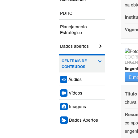
na obt
PDTIC
Instit
Planejamento
Vigên
Estratégico
Dados abertos
COOR
CENTRAIS DE
ENGEN
CONTEÚDOS
Engenh
E-ma
Áudios
Vídeos
Título
chuva 
Imagens
Resu
Dados Abertos
compon
engenh