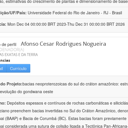
ção, estimativas do crescimento de plantas e dimensionamento de base
uição/UF/País:
Universidade Federal do Rio de Janeiro - RJ - Brasil
cia:
Mon Dec 04 00:00:00 BRT 2023-Thu Dec 31 00:00:00 BRT 2026
Afonso Cesar Rodrigues Nogueira
DENADOR(A)
AS EXATAS E DA TERRA
ncias
il
Currículo
 do Projeto:
bacias neoproterozoicas do sul do cráton amazônico: estra
evolução do gondwana oeste
mo:
Depósitos espessos e contínuos de rochas carbonáticas e siliciclá
ciano preenchem bacias invertidas no Sul do Cráton Amazônico, denom
ai (BAAP) e Bacia de Corumbá (BC). Estas bacias foram previamente i
ai considerada uma sutura de colisão ligada a Tectônica Pan-Africana-