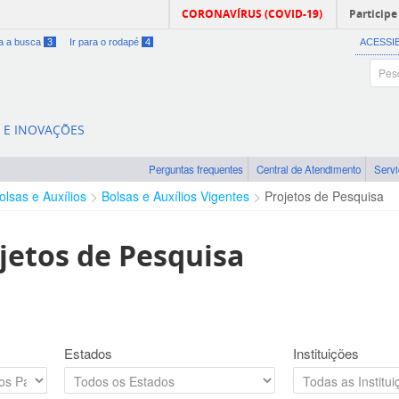
CORONAVÍRUS (COVID-19)
Participe
ra a busca
3
Ir para o rodapé
4
ACESSI
A E INOVAÇÕES
Perguntas frequentes
Central de Atendimento
Serv
olsas e Auxílios
Bolsas e Auxílios Vigentes
Projetos de Pesquisa
jetos de Pesquisa
Estados
Instituições