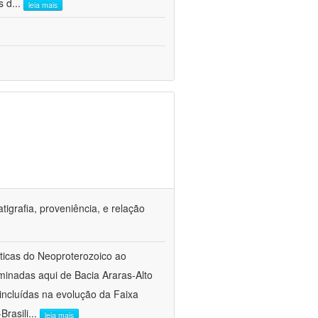
s d
...
leia mais
tigrafia, proveniência, e relação
sticas do Neoproterozoico ao
inadas aqui de Bacia Araras-Alto
ncluídas na evolução da Faixa
Brasili
...
leia mais