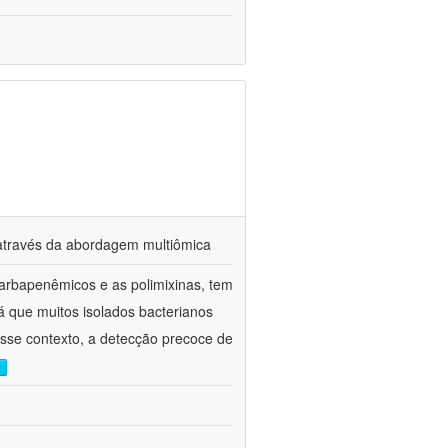
s através da abordagem multiômica
arbapenêmicos e as polimixinas, tem
já que muitos isolados bacterianos
esse contexto, a detecção precoce de