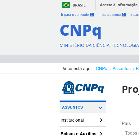
Acesso à informação
BRASIL
Ir para o conteúdo
1
Ir para o menu
2
Ir pa
CNPq
MINISTÉRIO DA CIÊNCIA, TECNOLOGI
Você está aqui:
CNPq
Assuntos
B
Pro
ASSUNTOS
Institucional
País
Bolsas e Auxílios