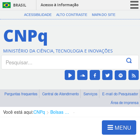
Acesso à informação
BRASIL
CORONAVÍRUS (COVID-19)
ACESSIBILIDADE
ALTO CONTRASTE
MAPA DO SITE
Participe
CNPq
Serviços
Legislação
MINISTÉRIO DA CIÊNCIA, TECNOLOGIA E INOVAÇÕES
Canais
Perguntas frequentes
Central de Atendimento
Serviços
E-mail do Pesquisador
Área de imprensa
Você está aqui:
CNPq
Bolsas e Auxílios Vigentes
Projetos de Pesquisa
MENU