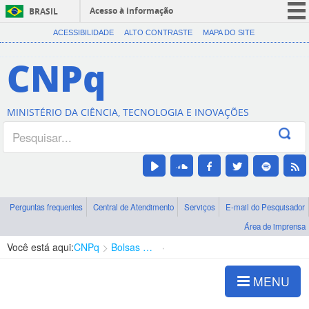
Acesso à informação
BRASIL
CORONAVÍRUS (COVID-19)
ACESSIBILIDADE
ALTO CONTRASTE
MAPA DO SITE
Participe
CNPq
Serviços
Legislação
MINISTÉRIO DA CIÊNCIA, TECNOLOGIA E INOVAÇÕES
Canais
Perguntas frequentes
Central de Atendimento
Serviços
E-mail do Pesquisador
Área de imprensa
Você está aqui:
CNPq
Bolsas e Auxílios Vigentes
Projetos de Pesquisa
MENU