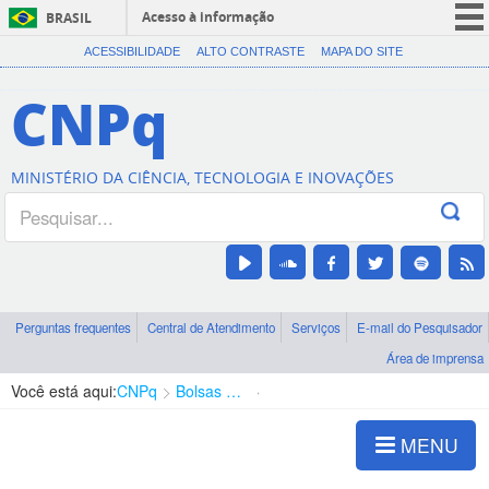
Acesso à informação
BRASIL
CORONAVÍRUS (COVID-19)
ACESSIBILIDADE
ALTO CONTRASTE
MAPA DO SITE
Participe
CNPq
Serviços
Legislação
MINISTÉRIO DA CIÊNCIA, TECNOLOGIA E INOVAÇÕES
Canais
Perguntas frequentes
Central de Atendimento
Serviços
E-mail do Pesquisador
Área de imprensa
Você está aqui:
CNPq
Bolsas e Auxílios Vigentes
Projetos de Pesquisa
MENU