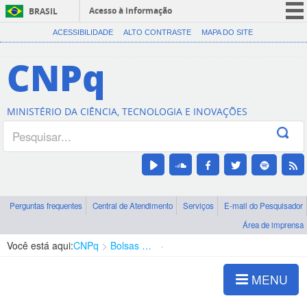
Acesso à informação
BRASIL
CORONAVÍRUS (COVID-19)
ACESSIBILIDADE
ALTO CONTRASTE
MAPA DO SITE
Participe
CNPq
Serviços
Legislação
MINISTÉRIO DA CIÊNCIA, TECNOLOGIA E INOVAÇÕES
Canais
Perguntas frequentes
Central de Atendimento
Serviços
E-mail do Pesquisador
Área de imprensa
Você está aqui:
CNPq
Bolsas e Auxílios Vigentes
Projetos de Pesquisa
MENU